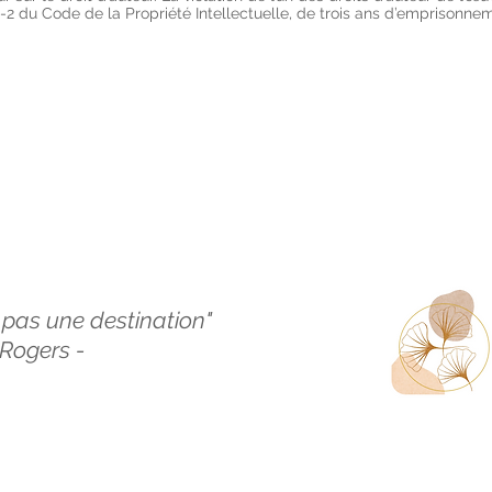
35-2 du Code de la Propriété Intellectuelle, de trois ans d’emprisonn
, pas une destination"
Rogers -