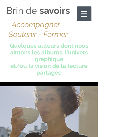
Brin de
savoirs
Accompagner -
Soutenir - Former
Quelques auteurs dont nous
aimons les albums, l'univers
graphique
et/ou la vision de la lecture
partagée